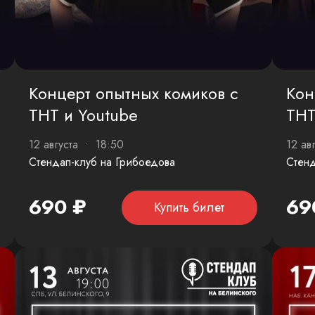
Концерт опытных комиков с
Кон
ТНТ и Youtube
ТНТ
12 августа • 18:50
12 ав
Стендап-клуб на Грибоедова
Стенд
690 ₽
69
Купить билет