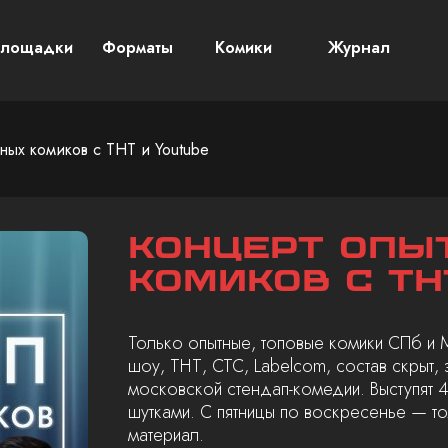
лощадки
Форматы
Комики
Журнал
ных комиков с ТНТ и Youtube
Концерт опы
комиков с ТН
Только опытные, топовые комики СПб и 
шоу, ТНТ, СТС, Labelcom, состав скрыт,
московской стендап-комедии. Выступят 
шутками. С пятницы по воскресенье — т
материал.