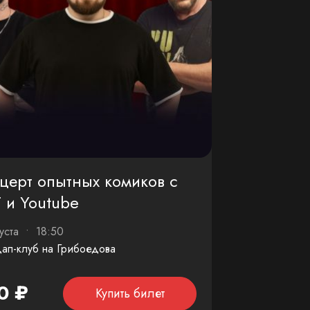
церт опытных комиков с
 и Youtube
густа • 18:50
ап-клуб на Грибоедова
0 ₽
Купить билет