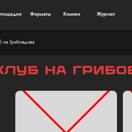
лощадки
Форматы
Комики
Журнал
б на Грибоедова
клуб на Грибо