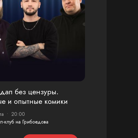
дап без цензуры.
е и опытные комики
ста • 20:00
п-клуб на Грибоедова