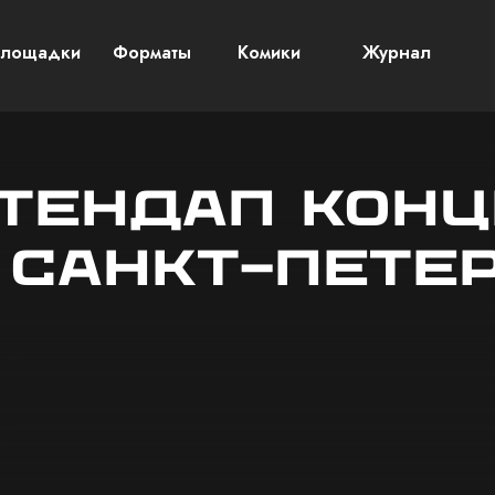
лощадки
Форматы
Комики
Журнал
тендап конц
 Санкт-Пете