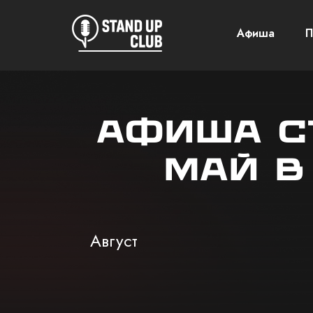
Афиша
П
Афиша с
май в
Август