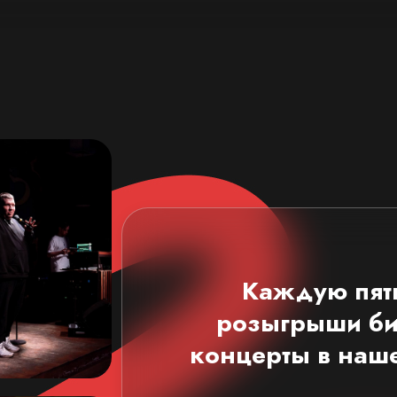
Каждую пят
розыгрыши би
концерты в наш