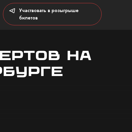
Участвовать в розыгрыше
билетов
ертов на
рбурге