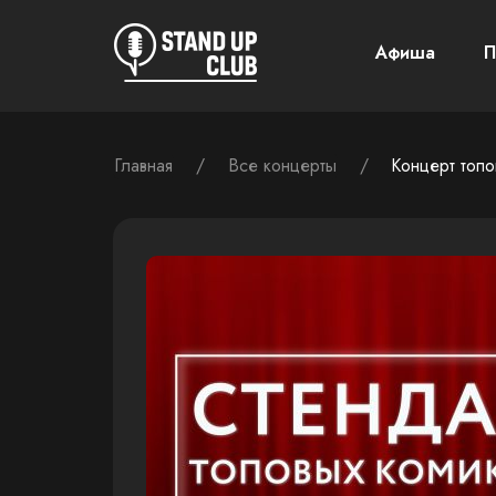
Афиша
П
/
/
Концерт топо
Главная
Все концерты