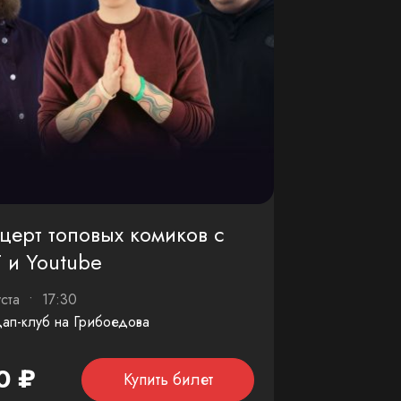
церт топовых комиков с
 и Youtube
уста • 17:30
ап-клуб на Грибоедова
0 ₽
Купить билет