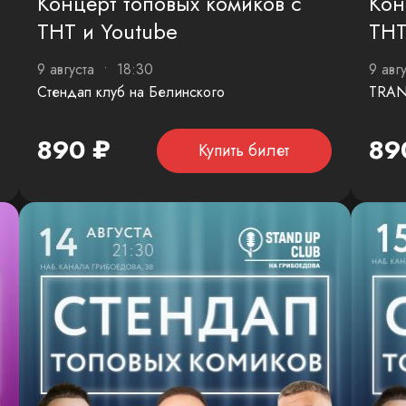
Концерт топовых комиков с
Кон
ТНТ и Youtube
ТНТ
9 августа • 18:30
9 авг
Стендап клуб на Белинского
TRAN
890 ₽
89
Купить билет