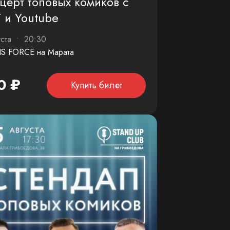
церт топовых комиков с
 и Youtube
уста • 20:30
S FORCE на Марата
0 ₽
Купить билет