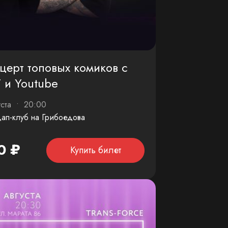
церт топовых комиков с
 и Youtube
уста • 20:00
ап-клуб на Грибоедова
0 ₽
Купить билет