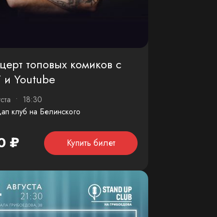
церт топовых комиков с
 и Youtube
уста • 18:30
ап клуб на Белинского
0 ₽
Купить билет