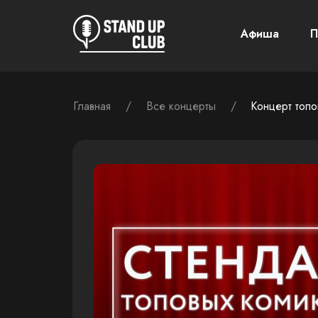
Афиша
П
/
/
Концерт топо
Главная
Все концерты