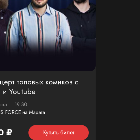
церт топовых комиков с
 и Youtube
уста • 19:30
S FORCE на Марата
0 ₽
Купить билет